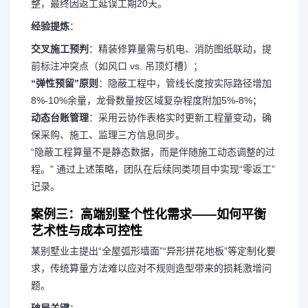
整，最终因返工延误工期20天。
经验提炼
：
交叉施工预判
：精装修算量需与机电、消防图纸联动，提
前标注冲突点（如风口 vs. 吊顶灯槽）；
“弹性预留”原则
：隐蔽工程中，管线长度按实际路径增加
8%-10%余量，龙骨数量按区域复杂程度附加5%-8%；
动态台账管理
：采用云协作表格实时更新工程量变动，确
保采购、施工、监理三方信息同步。
“隐蔽工程算量不是静态数据，而是伴随施工动态调整的过
程。”
通过上述策略，团队在后续同类项目中实现“零返工”
记录。
案例三：高端别墅个性化需求——如何平衡
艺术性与成本可控性
某别墅业主提出“全屋弧形墙面”“异形拼花地板”等定制化要
求，传统算量方法难以应对不规则造型带来的损耗激增问
题。
破局关键
：