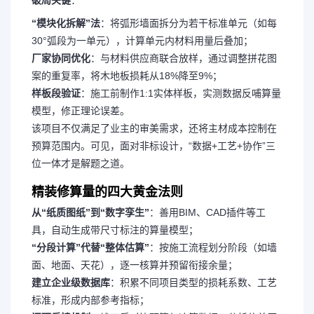
“模块化拆解”法
：将弧形墙面拆分为若干标准单元（如每
30°弧段为一单元），计算单元内材料用量后叠加；
厂家协同优化
：与材料供应商联合放样，通过调整拼花图
案的重复率，将木地板损耗从18%降至9%；
样板段验证
：施工前制作1:1实体样板，实测数据反哺算量
模型，修正理论误差。
该项目不仅满足了业主的审美需求，还将主材成本控制在
预算范围内。
可见，面对非标设计，“数据+工艺+协作”三
位一体才是解题之道。
精装修算量的四大黄金法则
从“纸质图纸”到“数字孪生”
：善用BIM、CAD插件等工
具，自动生成带尺寸标注的算量模型；
“分段计算”代替“整体估算”
：按施工流程划分阶段（如墙
面、地面、天花），逐一核算并预留衔接余量；
建立企业级数据库
：积累不同项目类型的损耗系数、工艺
标准，形成内部参考指标；