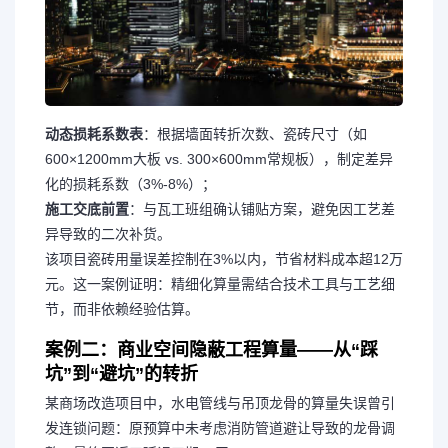
动态损耗系数表
：根据墙面转折次数、瓷砖尺寸（如
600×1200mm大板 vs. 300×600mm常规板），制定差异
化的损耗系数（3%-8%）；
施工交底前置
：与瓦工班组确认铺贴方案，避免因工艺差
异导致的二次补货。
该项目瓷砖用量误差控制在3%以内，节省材料成本超12万
元。
这一案例证明：精细化算量需结合技术工具与工艺细
节，而非依赖经验估算。
案例二：商业空间隐蔽工程算量——从“踩
坑”到“避坑”的转折
某商场改造项目中，水电管线与吊顶龙骨的算量失误曾引
发连锁问题：原预算中未考虑消防管道避让导致的龙骨调