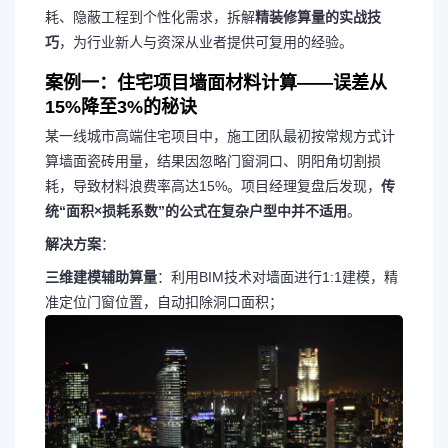
耗、隐蔽工程到个性化需求，拆解
精装修算量的实战技
巧
，为行业新人与资深从业者提供可复用的经验。
案例一：住宅项目墙面材料计算——误差从
15%降至3%的秘诀
某一线城市高端住宅项目中，施工团队最初按常规方式计
算墙面瓷砖用量，结果因忽略门窗洞口、阴阳角切割损
耗，导致材料浪费率高达15%。项目经理复盘后发现，
传
统“面积×损耗系数”的公式在复杂户型中并不适用
。
解决方案
：
三维建模辅助算量
：利用BIM技术对墙面进行1:1建模，精
准定位门窗位置，自动扣除洞口面积；