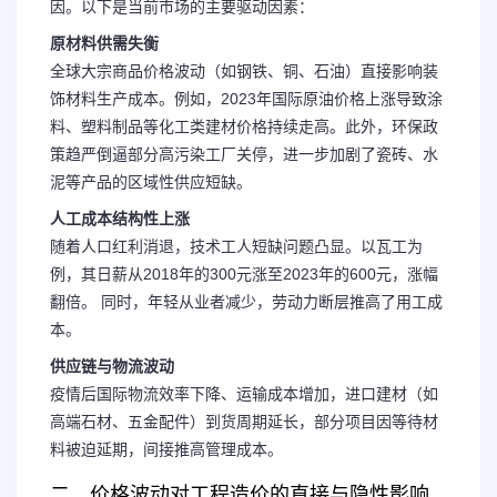
因。以下是当前市场的主要驱动因素：
原材料供需失衡
全球大宗商品价格波动（如钢铁、铜、石油）直接影响装
饰材料生产成本。例如，2023年国际原油价格上涨导致涂
料、塑料制品等化工类建材价格持续走高。此外，环保政
策趋严倒逼部分高污染工厂关停，进一步加剧了瓷砖、水
泥等产品的区域性供应短缺。
人工成本结构性上涨
随着人口红利消退，技术工人短缺问题凸显。
以瓦工为
例，其日薪从2018年的300元涨至2023年的600元，涨幅
翻倍。
同时，年轻从业者减少，劳动力断层推高了用工成
本。
供应链与物流波动
疫情后国际物流效率下降、运输成本增加，进口建材（如
高端石材、五金配件）到货周期延长，部分项目因等待材
料被迫延期，间接推高管理成本。
二、价格波动对工程造价的直接与隐性影响